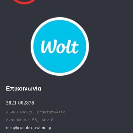
Επικοινωνία
2821 002878
ASPRO MAYRO Γαλακτοπωλείο
Αναπαύσεως 56, Χανιά
info@galaktopwleio.gr