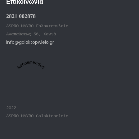
Επικοινωνία
2821 002878
ASPRO MAYRO Γαλακτοπωλείο
Αναπαύσεως 56, Χανιά
info@galaktopwleio.gr
Recommended
2022
ASPRO MAYRO Galaktopoleio