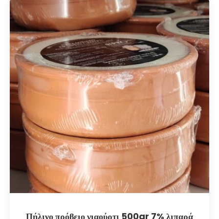
Πήλινο πρόβειο γιαούρτι 500gr 7% λιπαρά