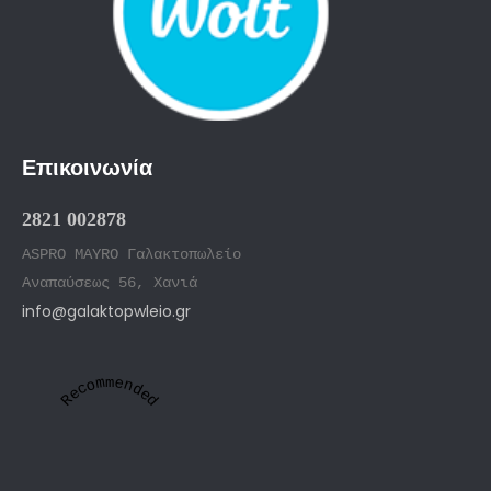
Επικοινωνία
2821 002878
ASPRO MAYRO Γαλακτοπωλείο
Αναπαύσεως 56, Χανιά
info@galaktopwleio.gr
Recommended