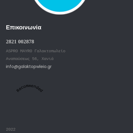
Επικοινωνία
2821 002878
ASPRO MAYRO Γαλακτοπωλείο
Αναπαύσεως 56, Χανιά
info@galaktopwleio.gr
Recommended
2022