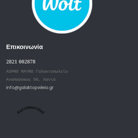
Επικοινωνία
2821 002878
ASPRO MAYRO Γαλακτοπωλείο
Αναπαύσεως 56, Χανιά
info@galaktopwleio.gr
Recommended