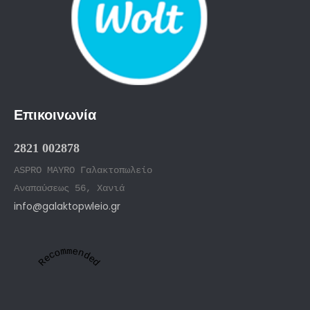
Επικοινωνία
2821 002878
ASPRO MAYRO Γαλακτοπωλείο
Αναπαύσεως 56, Χανιά
info@galaktopwleio.gr
Recommended