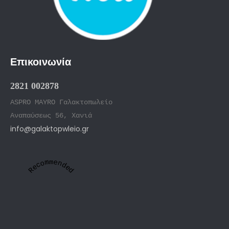
Επικοινωνία
2821 002878
ASPRO MAYRO Γαλακτοπωλείο
Αναπαύσεως 56, Χανιά
info@galaktopwleio.gr
Recommended