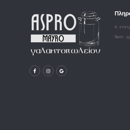
Πληρ
Η εται
Όροι χ