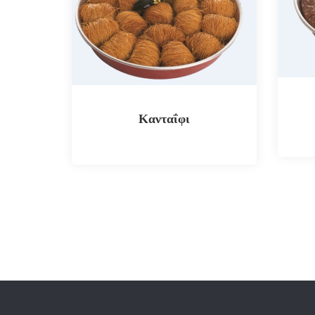
Κανταΐφι