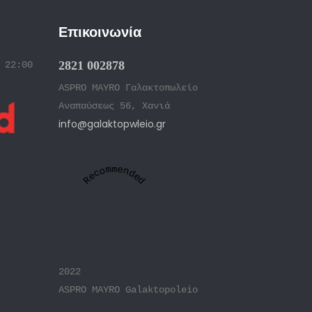
Επικοινωνία
2821 002878
 22:00
ASPRO MAYRO Γαλακτοπωλείο
Αναπαύσεως 56, Χανιά
info@galaktopwleio.gr
Recommended
2022
ASPRO MAYRO Galaktopoleio