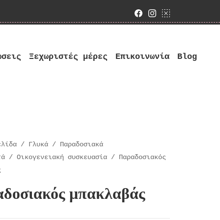
Facebook
Instagram
google bus
ώσεις
Ξεχωριστές μέρες
Επικοινωνία
Blog
ελίδα
/
Γλυκά
/
Παραδοσιακά
τά
/
Οικογενειακή συσκευασία
/ Παραδοσιακός
ς
δοσιακός μπακλαβάς