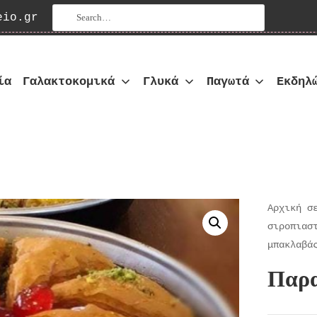
Αναζήτηση για:
eio.gr
ία
Γαλακτοκομικά
Γλυκά
Παγωτά
Εκδηλ
οπωλείο
Αρχική σ
σιροπιασ
μπακλαβά
Παρα