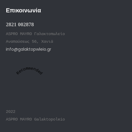
Επικοινωνία
2821 002878
ASPRO MAYRO Γαλακτοπωλείο
Αναπαύσεως 56, Χανιά
info@galaktopwleio.gr
Recommended
2022
ASPRO MAYRO Galaktopoleio