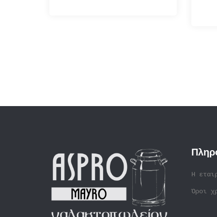
Πληρ
Η εται
Όροι χ