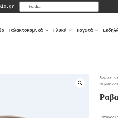
Αναζήτηση για:
eio.gr
ία
Γαλακτοκομικά
Γλυκά
Παγωτά
Εκδηλ
οπωλείο
Αρχική σ
σιροπιασ
Ραβα
Κατηγορ