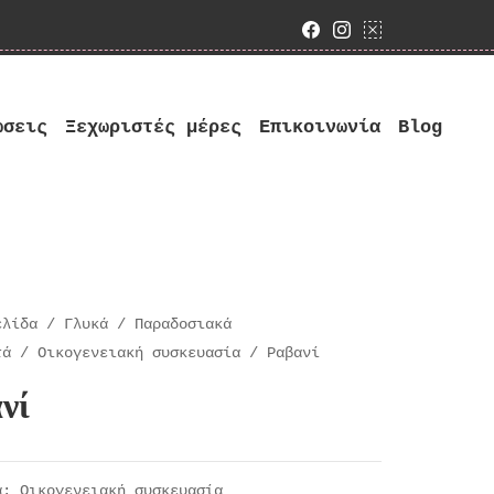
Facebook
Instagram
google bus
ώσεις
Ξεχωριστές μέρες
Επικοινωνία
Blog
ελίδα
/
Γλυκά
/
Παραδοσιακά
τά
/
Οικογενειακή συσκευασία
/ Ραβανί
νί
ία:
Οικογενειακή συσκευασία