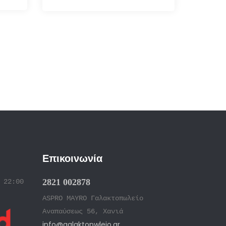
Επικοινωνία
2821 002878
 22:00
ASPRO MAYRO Γαλακτοπωλείο
Αναπαύσεως 56, Χανιά
info@galaktopwleio.gr