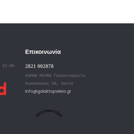
Επικοινωνία
2821 002878
 22:00
ASPRO MAYRO Γαλακτοπωλείο
Αναπαύσεως 56, Χανιά
info@galaktopwleio.gr
Recommended