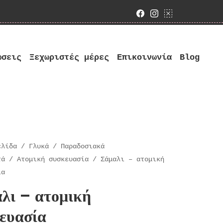
Facebook
Instagram
google bus
ώσεις
Ξεχωριστές μέρες
Επικοινωνία
Blog
ελίδα
/
Γλυκά
/
Παραδοσιακά
τά
/
Ατομική συσκευασία
/ Σάμαλι – ατομική
ία
λι – ατομική
ευασία