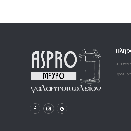
Πληρ
Η εται
Όροι χ