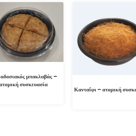
αδοσιακός μπακλαβάς –
ατομική συσκευασία
Κανταΐφι – ατομική συσκ