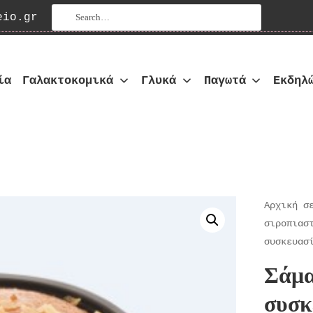
Αναζήτηση για:
eio.gr
ία
Γαλακτοκομικά
Γλυκά
Παγωτά
Εκδηλ
οπωλείο
Αρχική σ
σιροπιασ
συσκευασ
Σάμα
συσκ