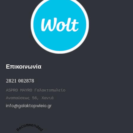
Επικοινωνία
2821 002878
ASPRO MAYRO Γαλακτοπωλείο
Αναπαύσεως 56, Χανιά
info@galaktopwleio.gr
Recommended