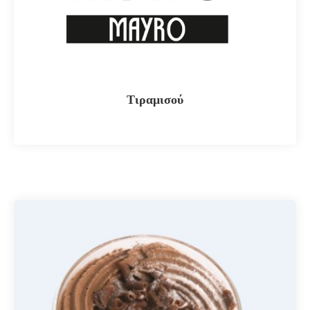
Τιραμισού