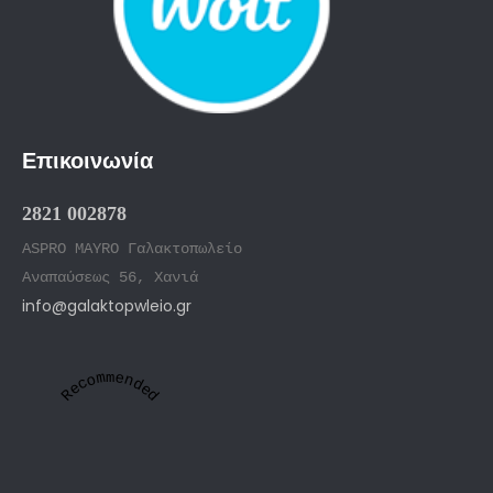
Επικοινωνία
2821 002878
ASPRO MAYRO Γαλακτοπωλείο
Αναπαύσεως 56, Χανιά
info@galaktopwleio.gr
Recommended