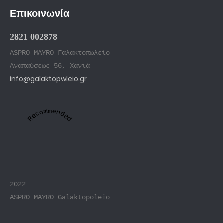
Επικοινωνία
2821 002878
ASPRO MAYRO Γαλακτοπωλείο
Αναπαύσεως 56, Χανιά
info@galaktopwleio.gr
Recommended
2022
ASPRO MAYRO Galaktopoleio