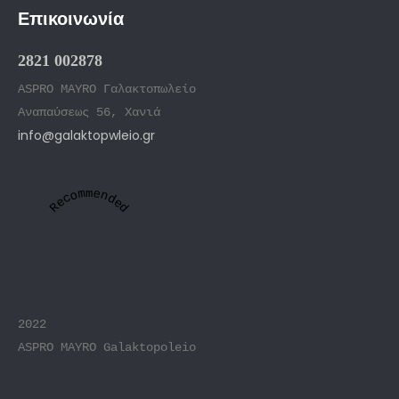
Επικοινωνία
2821 002878
ASPRO MAYRO Γαλακτοπωλείο
Αναπαύσεως 56, Χανιά
info@galaktopwleio.gr
Recommended
2022
ASPRO MAYRO Galaktopoleio