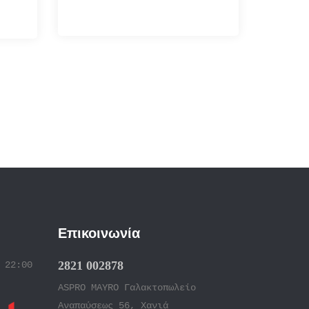
Επικοινωνία
2821 002878
 22:00
ASPRO MAYRO Γαλακτοπωλείο
Αναπαύσεως 56, Χανιά