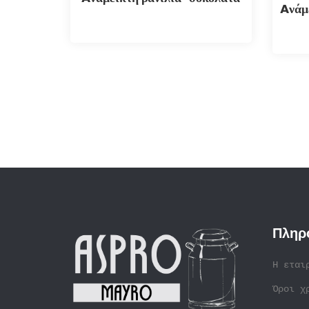
Aνάμ
Πληρ
Η εται
Όροι χ