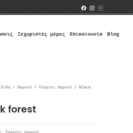
Facebook
Instagram
google bus
ώσεις
Ξεχωριστές μέρες
Επικοινωνία
Blog
ελίδα
/
Παγωτά
/
Τούρτες παγωτό
/ Black
k forest
ία:
Τούρτες παγωτό