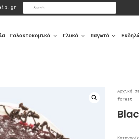
Αναζήτηση για:
eio.gr
ία
Γαλακτοκομικά
Γλυκά
Παγωτά
Εκδηλ
οπωλείο
Αρχική σ
forest
Blac
Κατηγορ