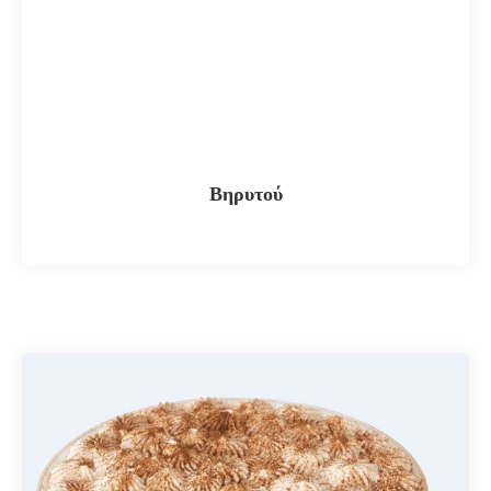
Βηρυτού